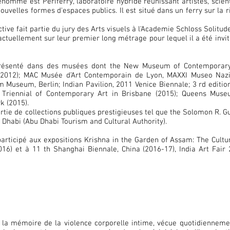
enommé est Periferry, laboratoire hybride réunissant artistes, scien
nouvelles formes d'espaces publics. Il est situé dans un ferry sur l
tive fait partie du jury des Arts visuels à l'Academie Schloss Solit
e actuellement sur leur premier long métrage pour lequel il a été inv
 présenté dans des musées dont the New Museum of Contemporar
012); MAC Musée d’Art Contemporain de Lyon, MAXXI Museo Nazion
Museum, Berlin; Indian Pavilion, 2011 Venice Biennale; 3 rd edition 
ic Triennial of Contemporary Art in Brisbane (2015); Queens Mu
k (2015).
rtie de collections publiques prestigieuses tel que the Solomon R
Dhabi (Abu Dhabi Tourism and Cultural Authority).
rticipé aux expositions Krishna in the Garden of Assam: The Cultura
6) et à 11 th Shanghai Biennale, China (2016-17), India Art Fair 
e la mémoire de la violence corporelle intime, vécue quotidiennemen