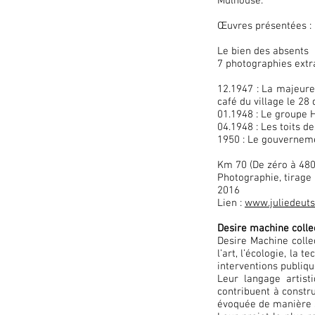
Mulhouse.
Œuvres présentées :
Le bien des absents
7 photographies extr
12.1947 : La majeure
café du village le 28
01.1948 : Le groupe 
04.1948 : Les toits d
1950 : Le gouvernemen
Km 70 (De zéro à 480
Photographie, tirag
2016
Lien :
www.juliedeuts
Desire machine colle
Desire Machine colle
l’art, l’écologie, la 
interventions publiqu
Leur langage artist
contribuent à constru
évoquée de manière su