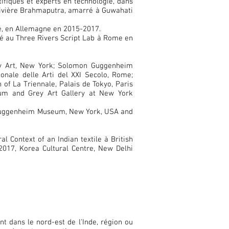
tifiques et experts en technologie, dans
a rivière Brahmaputra, amarré à Guwahati
ude, en Allemagne en 2015-2017.
ité au Three Rivers Script Lab à Rome en
y Art, New York; Solomon Guggenheim
ale delle Arti del XXI Secolo, Rome;
of La Triennale, Palais de Tokyo, Paris
seum and Grey Art Gallery at New York
. Guggenheim Museum, New York, USA and
l Context of an Indian textile à British
2017, Korea Cultural Centre, New Delhi
t dans le nord-est de l'Inde, région ou