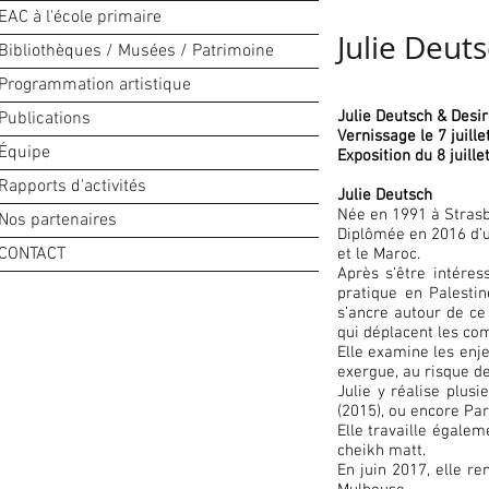
EAC à l'école primaire
Julie Deuts
Bibliothèques / Musées / Patrimoine
Programmation artistique
Julie Deutsch & Desi
Publications
Vernissage le 7 juill
Équipe
Exposition du 8 juille
Rapports d'activités
Julie Deutsch
Née en 1991 à Stras
Nos partenaires
Diplômée en 2016 d’un
CONTACT
et le Maroc.
Après s’être intéres
pratique en Palestin
s’ancre autour de ce t
qui déplacent les com
Elle examine les enje
exergue, au risque de
Julie y réalise plus
(2015), ou encore Par
Elle travaille égalem
cheikh matt.
En juin 2017, elle re