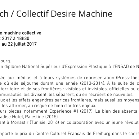
ch / Collectif Desire Machine
re machine collective
et 2017 à 18h30
t au 22 juillet 2017
bourg.
 diplôme National Supérieur d’Expression Plastique à l’ENSAD de Nanc
sée aux médias et à leurs systèmes de représentation (Press-Thea
e où elle séjourne durant une année (2013-2014). A la suite de ce
erritoire et de ses frontières : visibles et invisibles, officielles ou 
munautés, les divisent, les séparent, ou en recréent de nouvelles.
ux et les effets engendrés par ces frontières, mais aussi les moyens 
 les affirmer, au risque de bien d’autres enjeux.
ieurs pièces, notamment Expérience #1 (2017), Le bien des absents
adise Hotel, Palestine (2015).
ent à Monastir (Tunisie, 2016) en collaboration avec un jeune révoluti
mporte le prix du Centre Culturel Français de Freiburg dans le cadr