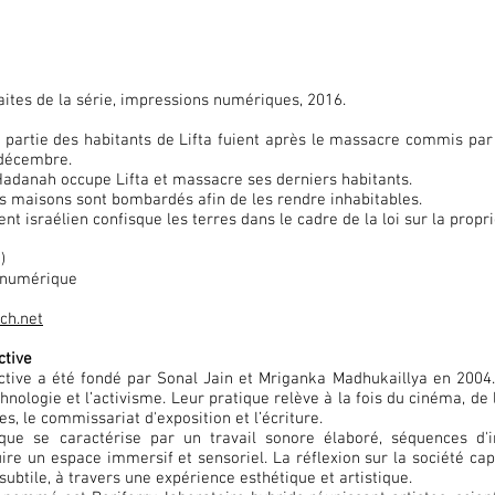
aites de la série, impressions numériques, 2016.
 partie des habitants de Lifta fuient après le massacre commis par 
 décembre.
Hadanah occupe Lifta et massacre ses derniers habitants.
es maisons sont bombardés afin de les rendre inhabitables.
t israélien confisque les terres dans le cadre de la loi sur la propr
)
e numérique
ch.net
ctive
ctive a été fondé par Sonal Jain et Mriganka Madhukaillya en 2004.
technologie et l’activisme. Leur pratique relève à la fois du cinéma, d
es, le commissariat d'exposition et l’écriture.
ique se caractérise par un travail sonore élaboré, séquences 
ire un espace immersif et sensoriel. La réflexion sur la société capi
btile, à travers une expérience esthétique et artistique.