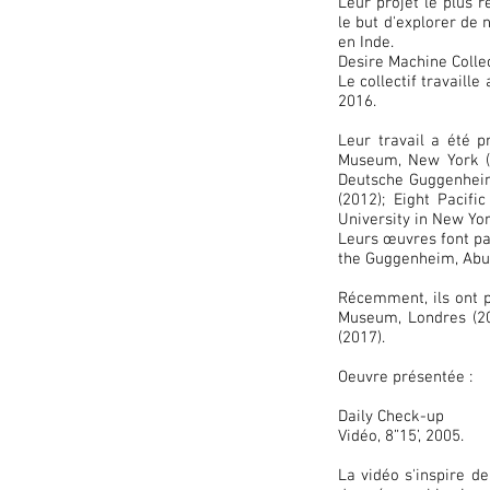
Leur projet le plus r
le but d'explorer de 
en Inde.
Desire Machine Collec
Le collectif travaill
2016.
Leur travail a été
Museum, New York (2
Deutsche Guggenheim 
(2012); Eight Pacif
University in New Yor
Leurs œuvres font pa
the Guggenheim, Abu 
Récemment, ils ont pa
Museum, Londres (201
(2017).
Oeuvre présentée :
Daily Check-up
Vidéo, 8”15’, 2005.
La vidéo s'inspire d