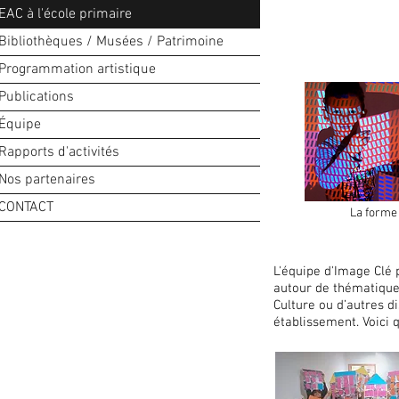
EAC à l'école primaire
Bibliothèques / Musées / Patrimoine
Programmation artistique
Publications
Équipe
Rapports d'activités
Nos partenaires
CONTACT
La forme 
L'équipe d'Image Clé
autour de thématiques
Culture ou d’autres d
établissement. Voici