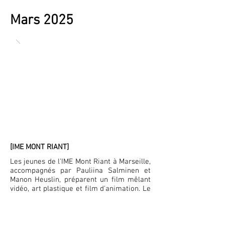
Mars 2025
[IME MONT RIANT]
Les jeunes de l'IME Mont Riant à Marseille,
accompagnés par Pauliina Salminen et
Manon Heuslin, préparent un film mêlant
vidéo, art plastique et film d'animation. Le
film sera présenté lors du festival des
court-métrage d’ARI en juin.