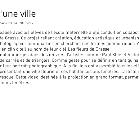
'une ville
 participative, 2019-2020
alisé avec les élèves de l’école maternelle a été conduit en collabora
e de Grasse. Ce projet reliant création, éducation artistique et urba
hotographier leur quartier en cherchant des formes géométriques. A p
, en clin d’œil au nom de leur cité Les fleurs de Grasse.
e sont immergés dans des œuvres d’artistes comme Paul Klee et Victo
 de carrés et de triangles. Comme geste pour se définir en tant qu’hab
r leur portrait photographique. A la fin, iels ont assemblé tous les 
présentant une ville fleurie et ses habitant.es aux fenêtres. L’artist
resque. Cette vidéo, destinée à la projection en grand format, per
 leurs fenêtres.