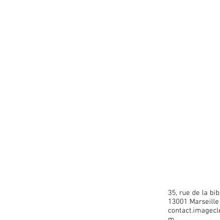
35, rue de la bi
13001 Marseille
contact.imagec
m