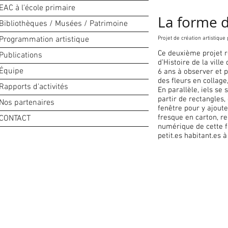
EAC à l'école primaire
La forme d
Bibliothèques / Musées / Patrimoine
Programmation artistique
Projet de création artistique
Ce deuxième projet ré
Publications
d’Histoire de la vill
Équipe
6 ans à observer et p
des fleurs en collage
Rapports d'activités
En parallèle, iels s
partir de rectangles,
Nos partenaires
fenêtre pour y ajoute
fresque en carton, re
CONTACT
numérique de cette f
petit.es habitant.es à