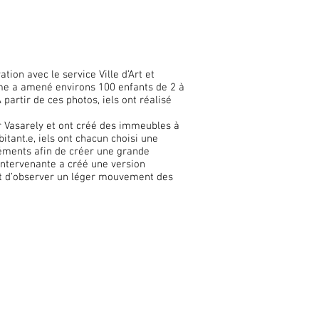
tion avec le service Ville d’Art et
nisme a amené environs 100 enfants de 2 à
artir de ces photos, iels ont réalisé
r Vasarely et ont créé des immeubles à
itant.e, iels ont chacun choisi une
éléments afin de créer une grande
e intervenante a créé une version
met d’observer un léger mouvement des