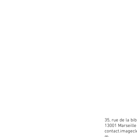
35, rue de la bi
13001 Marseille
contact.imagec
m