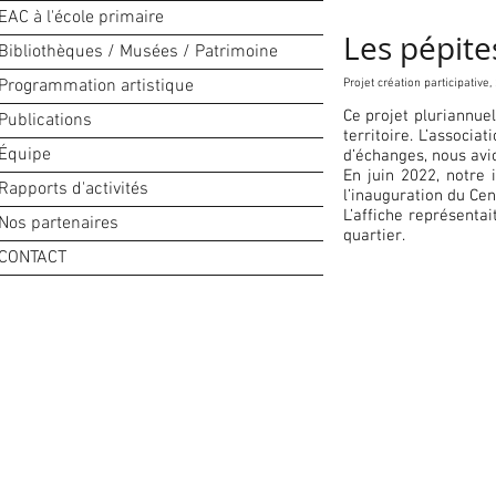
EAC à l'école primaire
Les pépit
Bibliothèques / Musées / Patrimoine
Programmation artistique
Projet création participative
Ce projet pluriannue
Publications
territoire. L’associa
Équipe
d’échanges, nous avio
En juin 2022, notre 
Rapports d'activités
l’inauguration du Cen
L’affiche représentai
Nos partenaires
quartier.
CONTACT