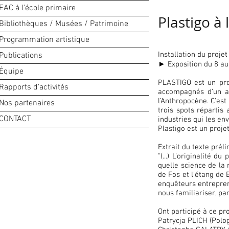
EAC à l'école primaire
Plastigo à 
Bibliothèques / Musées / Patrimoine
Programmation artistique
Installation du projet
Publications
► Exposition du 8 au 3
Équipe
PLASTIGO est un proj
Rapports d'activités
accompagnés d'un art
l’Anthropocène. C'est
Nos partenaires
trois spots répartis
CONTACT
industries qui les en
Plastigo est un projet
Extrait du texte prél
"(...) L’originalité 
quelle science de la 
de Fos et l’étang de 
enquêteurs entrepren
nous familiariser, pa
Ont participé à ce pro
Patrycja PLICH (Polog