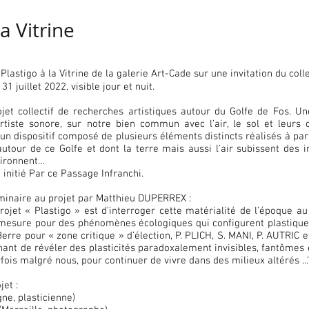
la Vitrine
 Plastigo à la Vitrine de la galerie Art-Cade sur une invitation du coll
1 juillet 2022, visible jour et nuit.
et collectif de recherches artistiques autour du Golfe de Fos. Un
iste sonore, sur notre bien commun avec l’air, le sol et leurs c
 un dispositif composé de plusieurs éléments distincts réalisés à par
 autour de ce Golfe et dont la terre mais aussi l'air subissent des 
vironnent…
 initié Par ce Passage Infranchi.
iminaire au projet par Matthieu DUPERREX :
du projet « Plastigo » est d’interroger cette matérialité de l’époque 
mesure pour des phénomènes écologiques qui configurent plastiquemen
Berre pour « zone critique » d’élection, P. PLICH, S. MANI, P. AUTRIC 
ant de révéler des plasticités paradoxalement invisibles, fantômes
rfois malgré nous, pour continuer de vivre dans des milieux altérés ...
jet :
ne, plasticienne)