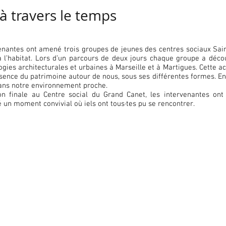
à travers le temps
rvenantes ont amené trois groupes de jeunes des centres sociaux Sai
à l’habitat. Lors d’un parcours de deux jours chaque groupe a déco
ogies architecturales et urbaines à Marseille et à Martigues. Cette a
ence du patrimoine autour de nous, sous ses différentes formes. En e
ans notre environnement proche.
ion finale au Centre social du Grand Canet, les intervenantes on
é un moment convivial où iels ont tous·tes pu se rencontrer.