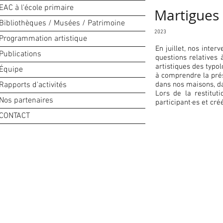
EAC à l'école primaire
Martigues 
Bibliothèques / Musées / Patrimoine
2023
Programmation artistique
En juillet, nos inte
Publications
questions relatives 
artistiques des typol
Équipe
à comprendre la prés
Rapports d'activités
dans nos maisons, d
Lors de la restitut
Nos partenaires
participant·es et cré
CONTACT